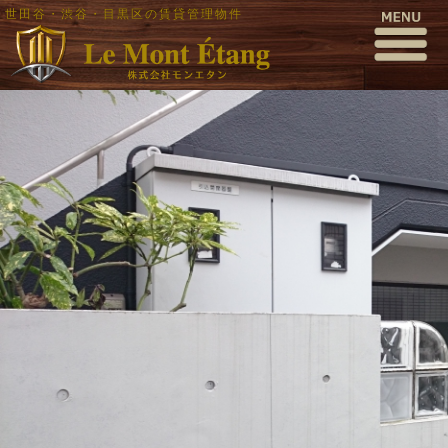
世田谷・渋谷・目黒区の賃貸管理物件
DSC_0893
公開日時:
2018年2月15日
1000 × 563
(
DSC_0893
)
← 前へ
次へ →