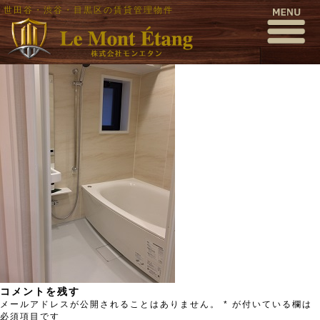
世田谷・渋谷・目黒区の賃貸管理物件
IMG_1875
公開日時:
2017年6月27日
245 × 327
(
IMG_1875
)
← 前へ
次へ →
コメントを残す
メールアドレスが公開されることはありません。
*
が付いている欄は
必須項目です