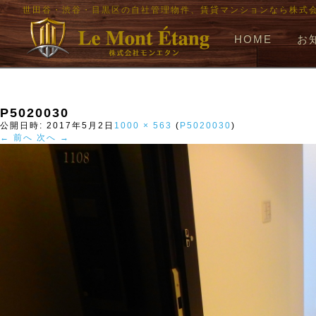
世田谷・渋谷・目黒区の自社管理物件、賃貸マンションなら株式
HOME
お
P5020030
公開日時:
2017年5月2日
1000 × 563
(
P5020030
)
← 前へ
次へ →