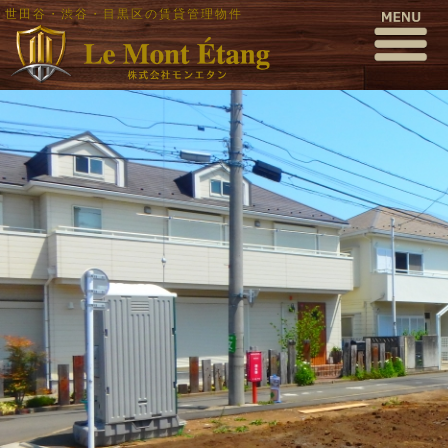
世田谷・渋谷・目黒区の賃貸管理物件
P4300010
公開日時:
2017年5月1日
1000 × 563
(
P4300010
)
← 前へ
次へ →