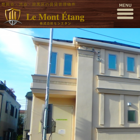
世田谷・渋谷・目黒区の賃貸管理物件
P4100009
公開日時:
2017年4月13日
1000 × 563
(
P4100009
)
← 前へ
次へ →