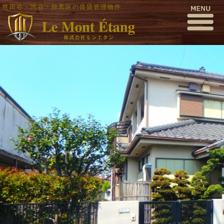
世田谷・渋谷・目黒区の賃貸管理物件
P4030003
公開日時:
2017年4月13日
1000 × 563
(
P4030003
)
← 前へ
次へ →