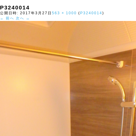
P3240014
公開日時:
2017年3月27日
563 × 1000
(
P3240014
)
← 前へ
次へ →