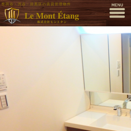
世田谷・渋谷・目黒区の賃貸管理物件
P3060006
公開日時:
2017年3月6日
1000 × 563
(
P3060006
)
← 前へ
次へ →