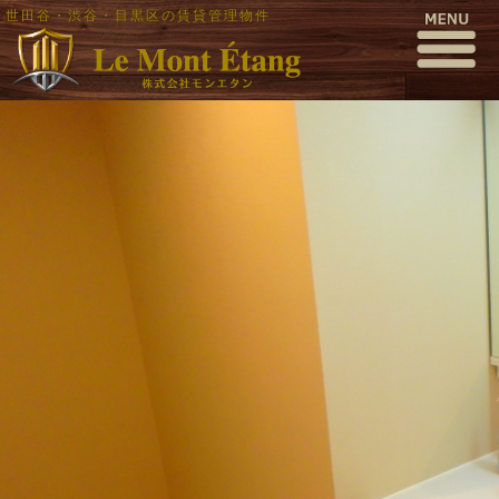
世田谷・渋谷・目黒区の賃貸管理物件
P2050012
公開日時:
2017年2月5日
1000 × 563
(
P2050012
)
← 前へ
次へ →