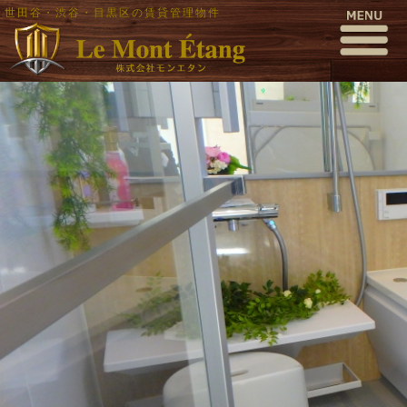
世田谷・渋谷・目黒区の賃貸管理物件
P1310009
公開日時:
2017年1月31日
1000 × 563
(
P1310009
)
← 前へ
次へ →