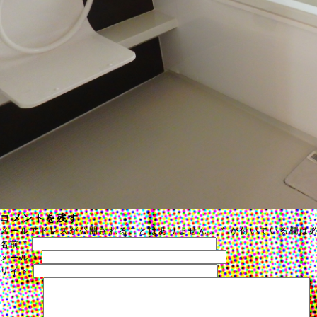
コメントを残す
メールアドレスが公開されることはありません。
*
が付いている欄は
名前
*
メール
*
サイト