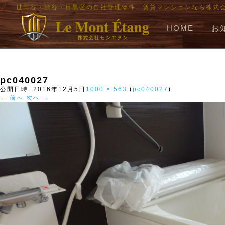
世田谷・渋谷・目黒区の自社管理物件、賃貸マンションなら株式
HOME
お
pc040027
公開日時:
2016年12月5日
1000 × 563
(
pc040027
)
← 前へ
次へ →