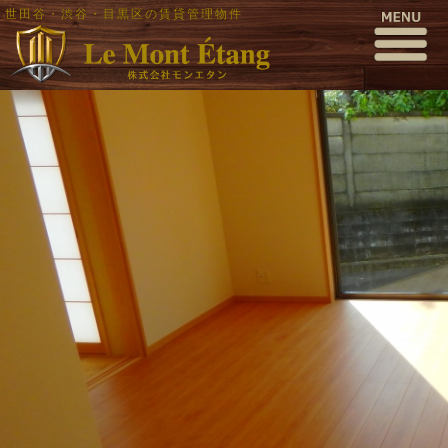
世田谷・渋谷・目黒区の賃貸管理物件
pc040012
公開日時:
2016年12月5日
1000 × 563
(
pc040012
)
← 前へ
次へ →