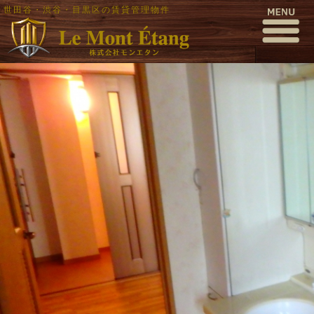
世田谷・渋谷・目黒区の賃貸管理物件
pa310025
公開日時:
2016年11月17日
1000 × 563
(
pa310025
)
← 前へ
次へ →