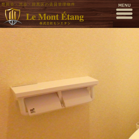
世田谷・渋谷・目黒区の賃貸管理物件
pa030024
公開日時:
2016年10月3日
1000 × 563
(
pa030024
)
← 前へ
次へ →