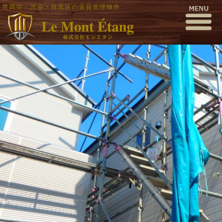
世田谷・渋谷・目黒区の賃貸管理物件
pa020027
公開日時:
2016年10月3日
1000 × 563
(
pa020027
)
← 前へ
次へ →