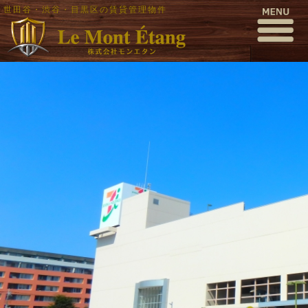
世田谷・渋谷・目黒区の賃貸管理物件
pa020033
公開日時:
2016年10月3日
1000 × 563
(
pa020033
)
← 前へ
次へ →