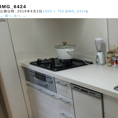
IMG_6424
公開日時:
2016年9月2日
1000 × 750
(
IMG_6424
)
← 前へ
次へ →