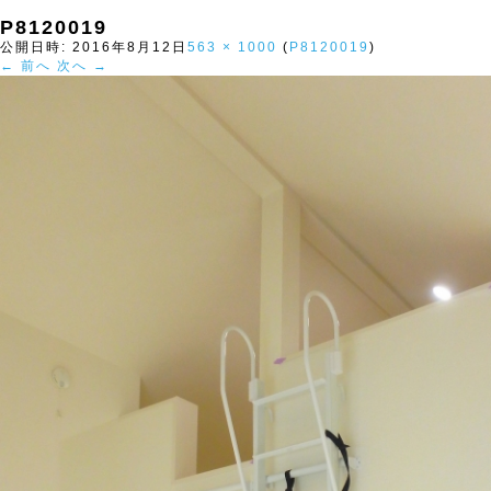
P8120019
公開日時:
2016年8月12日
563 × 1000
(
P8120019
)
← 前へ
次へ →