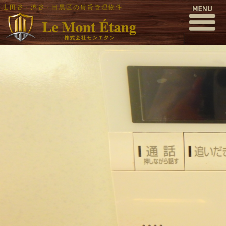
世田谷・渋谷・目黒区の賃貸管理物件
P6210009
公開日時:
2016年7月7日
1000 × 563
(
P6210009
)
← 前へ
次へ →