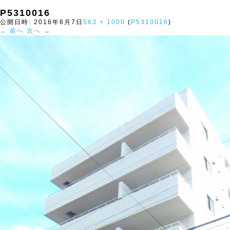
P5310016
公開日時:
2016年6月7日
563 × 1000
(
P5310016
)
← 前へ
次へ →