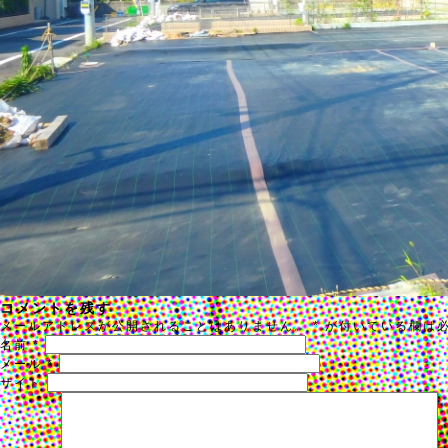
コメントを残す
メールアドレスが公開されることはありません。
*
が付いている欄は
名前
*
メール
*
サイト