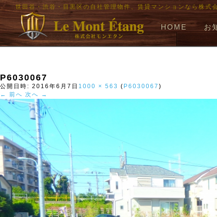
世田谷・渋谷・目黒区の自社管理物件、賃貸マンションなら株式
HOME
お
P6030067
公開日時:
2016年6月7日
1000 × 563
(
P6030067
)
← 前へ
次へ →