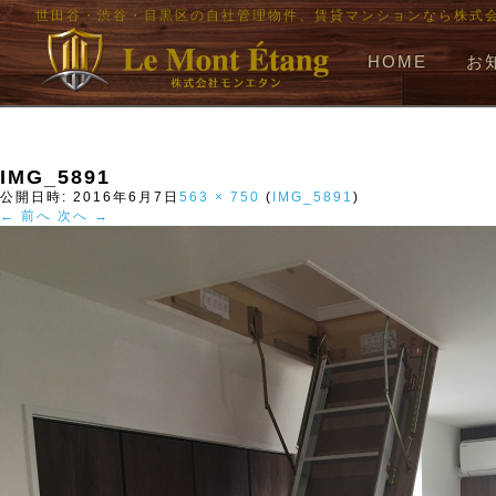
世田谷・渋谷・目黒区の自社管理物件、賃貸マンションなら株式
HOME
お
IMG_5891
公開日時:
2016年6月7日
563 × 750
(
IMG_5891
)
← 前へ
次へ →