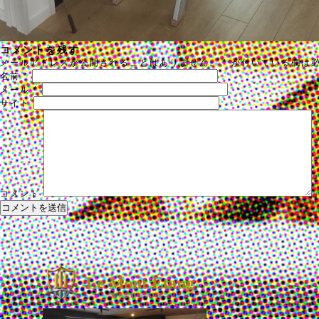
コメントを残す
メールアドレスが公開されることはありません。
*
が付いている欄は
名前
*
メール
*
サイト
コメント