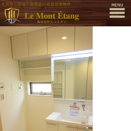
世田谷・渋谷・目黒区の賃貸管理物件
P5020037
公開日時:
2016年5月2日
317 × 563
(
P5020037
)
← 前へ
次へ →