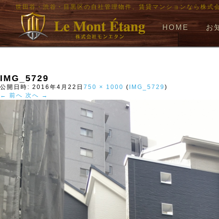
世田谷・渋谷・目黒区の自社管理物件、賃貸マンションなら株式
HOME
お
IMG_5729
公開日時:
2016年4月22日
750 × 1000
(
IMG_5729
)
← 前へ
次へ →