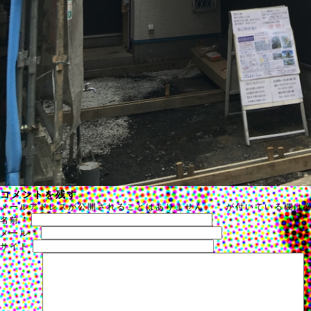
コメントを残す
メールアドレスが公開されることはありません。
*
が付いている欄は
名前
*
メール
*
サイト