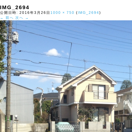
IMG_2694
公開日時:
2016年3月26日
1000 × 750
(
IMG_2694
)
← 前へ
次へ →