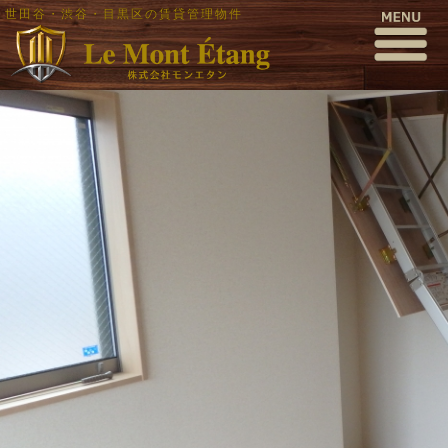
世田谷・渋谷・目黒区の賃貸管理物件
P3110044
公開日時:
2016年3月12日
1000 × 563
(
P3110044
)
← 前へ
次へ →