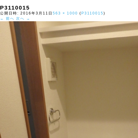
P3110015
公開日時:
2016年3月11日
563 × 1000
(
P3110015
)
← 前へ
次へ →