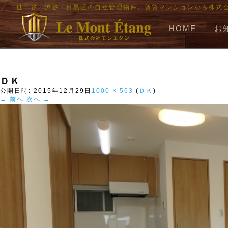
世田谷・渋谷・目黒区の自社管理物件、賃貸マンションなら株式
HOME
お
ＤＫ
公開日時:
2015年12月29日
1000 × 563
(
ＤＫ
)
← 前へ
次へ →