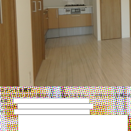
コメントを残す
メールアドレスが公開されることはありません。
*
が付いている欄は
名前
*
メール
*
サイト