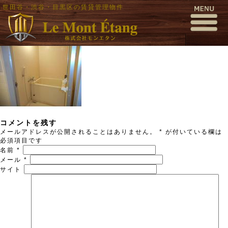
世田谷・渋谷・目黒区の賃貸管理物件
eru6
公開日時:
2015年12月27日
160 × 160
(
eru6
)
← 前へ
次へ →
コメントを残す
メールアドレスが公開されることはありません。
*
が付いている欄は
必須項目です
名前
*
メール
*
サイト