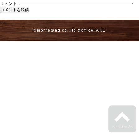
コメント
©montetang.co.,ltd.&
officeTAKE