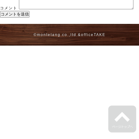
コメント
©montetang.co.,ltd.&
officeTAKE