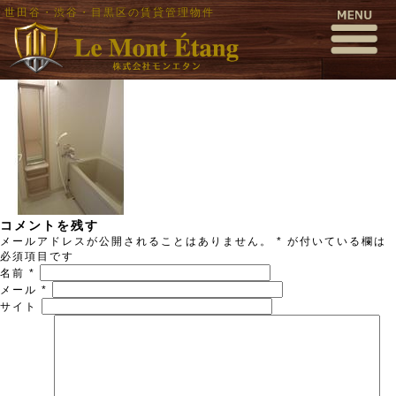
世田谷・渋谷・目黒区の賃貸管理物件
506533822_160x160_#ffffff
公開日時:
2015年12月17日
160 × 160
(
506533822_160x160_#ffffff
)
← 前へ
次へ →
コメントを残す
メールアドレスが公開されることはありません。
*
が付いている欄は
必須項目です
名前
*
メール
*
サイト