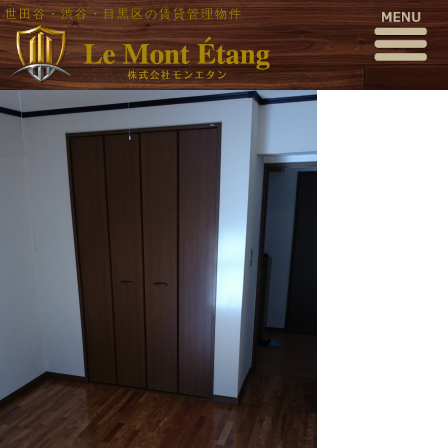
世田谷・渋谷・目黒区の賃貸管理物件
DSC_1044
公開日時:
2015年12月13日
317 × 563
(
DSC_1044
)
← 前へ
次へ →