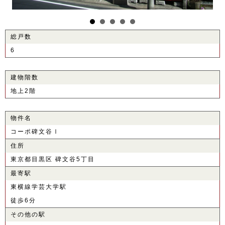
総戸数
6
建物階数
地上2階
物件名
コーポ碑文谷Ⅰ
住所
東京都目黒区 碑文谷5丁目
最寄駅
東横線学芸大学駅
徒歩6分
その他の駅